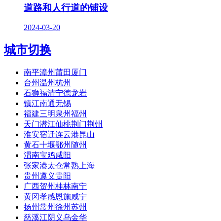
道路和人行道的铺设
2024-03-20
城市切换
南平漳州莆田厦门
台州温州杭州
石狮福清宁德龙岩
镇江南通无锡
福建三明泉州福州
天门潜江仙桃荆门荆州
淮安宿迁连云港昆山
黄石十堰鄂州随州
渭南宝鸡咸阳
张家港太仓常熟上海
贵州遵义贵阳
广西贺州桂林南宁
黄冈孝感恩施咸宁
扬州常州徐州苏州
慈溪江阴义乌金华