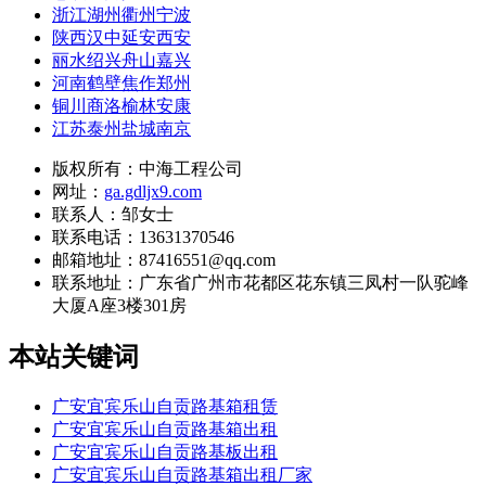
浙江湖州衢州宁波
陕西汉中延安西安
丽水绍兴舟山嘉兴
河南鹤壁焦作郑州
铜川商洛榆林安康
江苏泰州盐城南京
版权所有：中海工程公司
网址：
ga.gdljx9.com
联系人：邹女士
联系电话：13631370546
邮箱地址：87416551@qq.com
联系地址：
广东省广州市花都区花东镇三凤村一队驼峰
大厦A座3楼301房
本站关键词
广安宜宾乐山自贡路基箱租赁
广安宜宾乐山自贡路基箱出租
广安宜宾乐山自贡路基板出租
广安宜宾乐山自贡路基箱出租厂家