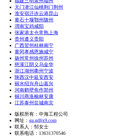
福建三明泉州福州
天门潜江仙桃荆门荆州
淮安宿迁连云港昆山
黄石十堰鄂州随州
渭南宝鸡咸阳
张家港太仓常熟上海
贵州遵义贵阳
广西贺州桂林南宁
黄冈孝感恩施咸宁
扬州常州徐州苏州
慈溪江阴义乌金华
浙江湖州衢州宁波
陕西汉中延安西安
丽水绍兴舟山嘉兴
河南鹤壁焦作郑州
铜川商洛榆林安康
江苏泰州盐城南京
版权所有：中海工程公司
网址：
ga.gdljx9.com
联系人：邹女士
联系电话：13631370546